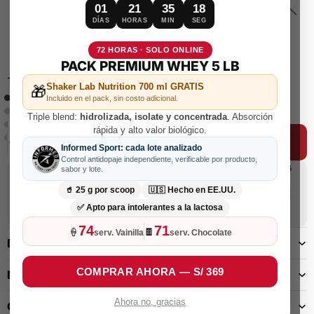
01
21
35
17
DÍAS
HORAS
MIN
SEG
72 HORAS · SOLO ONLINE
PACK PREMIUM WHEY 5 LB
Tamaño
Shaker Lab Nutrition 700 ml GRATIS
🎁
Incluido en el pack, sin costo adicional.
30 Servicios
90 Servicios
Triple blend:
hidrolizada, isolate y concentrada
. Absorción
DISMINUIR
AUMENTAR
rápida y alto valor biológico.
CANTIDAD
CANTIDAD
AÑADIR AL CARRITO
Informed Sport: cada lote analizado
Control antidopaje independiente, verificable por producto,
7 G
0
HYDRATING
sabor y lote.
🥤 25 g por scoop
🇺🇸 Hecho en EE.UU.
BCAA
ELECTROLYTES
✅ Apto para intolerantes a la lactosa
SUGAR
74
71
🍦
🍫
Dr Lab
serv. Vainilla
serv. Chocolate
DECRIPCIÓN
Tu asesor experto
COMPRAR AHORA — S/ 369
MODO DE USO
Ahora no, gracias
GLOSARIO