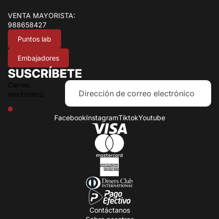
VENTA MAYORISTA:
988658427
Puntos lab
Embajadores
SUSCRÍBETE
Correo
electrónico
Facebook
Instagram
Tiktok
Youtube
Contáctanos